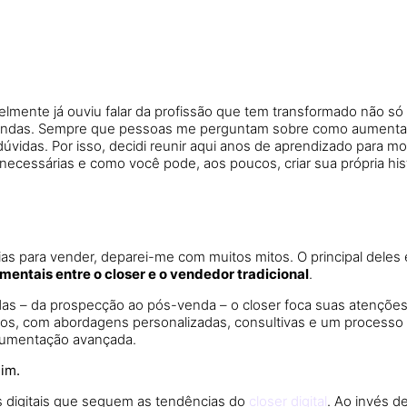
lmente já ouviu falar da profissão que tem transformado não 
vendas. Sempre que pessoas me perguntam sobre como aumentar 
idas. Por isso, decidi reunir aqui anos de aprendizado para most
o necessárias e como você pode, aos poucos, criar sua própria h
para vender, deparei-me com muitos mitos. O principal deles e
mentais entre o closer e o vendedor tradicional
.
das – da prospecção ao pós-venda – o closer foca suas atençõe
atos, com abordagens personalizadas, consultivas e um process
rgumentação avançada.
sim.
s digitais que seguem as tendências do
closer digital
. Ao invés de