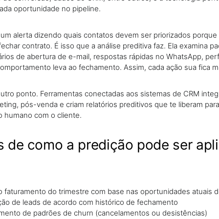
ada oportunidade no pipeline.
 um alerta dizendo quais contatos devem ser priorizados porqu
echar contrato. É isso que a análise preditiva faz. Ela examina p
rios de abertura de e-mail, respostas rápidas no WhatsApp, per
comportamento leva ao fechamento. Assim, cada ação sua fica ma
utro ponto. Ferramentas conectadas aos sistemas de CRM inte
ting, pós-venda e criam relatórios preditivos que te liberam para
to humano com o cliente.
 de como a predição pode ser apl
o faturamento do trimestre com base nas oportunidades atuais do
o de leads de acordo com histórico de fechamento
ento de padrões de churn (cancelamentos ou desistências)