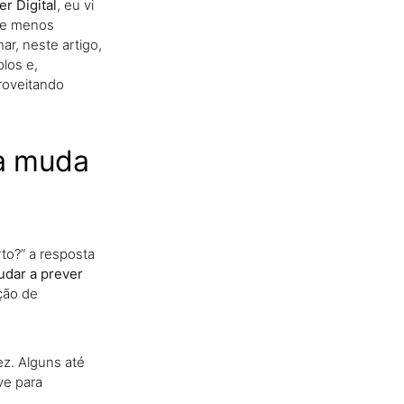
er Digital
, eu vi
a e menos
r, neste artigo,
los e,
roveitando
la muda
to?” a resposta
judar a prever
ação de
ez. Alguns até
ve para