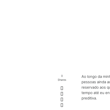
0
Ao longo da minh
Shares
pessoas ainda ac
reservado aos qu
tempo até eu enx
preditiva.