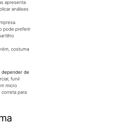
as apresenta
licar análises
empresa.
 pode preferir
artilho
Porém, costuma
em depender de
ial, funil
em micro
 correta para
uma