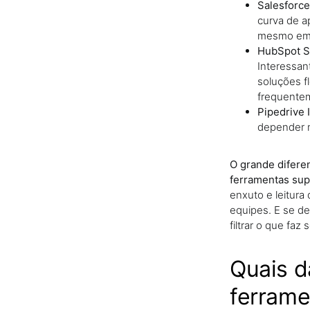
Salesforce
curva de a
mesmo em 
HubSpot Sa
Interessan
soluções fl
frequentem
Pipedrive 
depender m
O grande difere
ferramentas sup
enxuto e leitur
equipes. E se de
filtrar o que fa
Quais d
ferrame