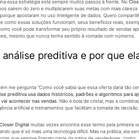
na essa estratégia está sempre muitos passos à frente. No
Clos
nos saírem do zero e multiplicarem suas metas com mais clarez
porque apostaram no uso inteligente de dados. Quero compartilha
re como essas soluções funcionam, seus benefícios reais, exemp
 como você pode transformar seu próprio resultado de vendas ap
veis, mesmo que nunca tenha sentido à vontade com números.
 análise preditiva e por que e
ém me pergunta “Como você sabia que essa oferta daria tão cer
lise preditiva usa dados históricos, padrões e algoritmos para a
a vai acontecer nas vendas
. Não é bola de cristal, mas a combin
ligência artificial e treinamentos que facilitam a tomada de decisão.
Closer Digital
muitas vezes encontra esse termo pela primeira v
ndo que é só mais uma tecnologia difícil. Mas na prática, ela ser
ntas que sempre fizeram parte da rotina de vendedores, como: