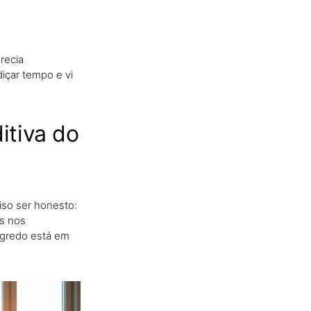
recia
diçar tempo e vi
itiva do
iso ser honesto:
os nos
egredo está em