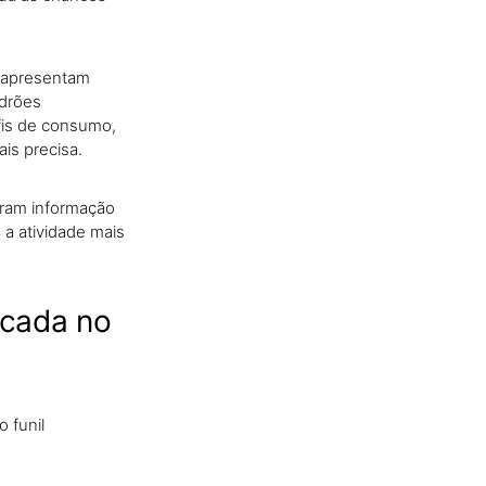
e apresentam
adrões
fis de consumo,
is precisa.
gram informação
 a atividade mais
icada no
 funil