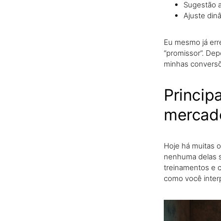
Sugestão a
Ajuste din
Eu mesmo já erre
“promissor”. Dep
minhas convers
Princip
mercad
Hoje há muitas 
nenhuma delas su
treinamentos e 
como você inter