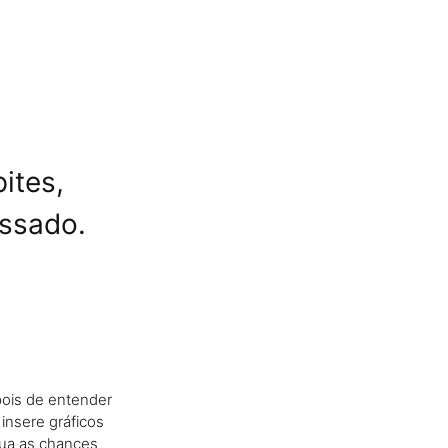
ites,
assado.
pois de entender
insere gráficos
tua as chances