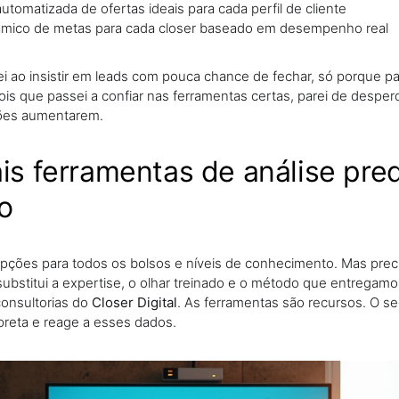
utomatizada de ofertas ideais para cada perfil de cliente
âmico de metas para cada closer baseado em desempenho real
i ao insistir em leads com pouca chance de fechar, só porque pa
ois que passei a confiar nas ferramentas certas, parei de desper
ões aumentarem.
ais ferramentas de análise pred
o
opções para todos os bolsos e níveis de conhecimento. Mas prec
bstitui a expertise, o olhar treinado e o método que entregam
consultorias do
Closer Digital
. As ferramentas são recursos. O s
preta e reage a esses dados.