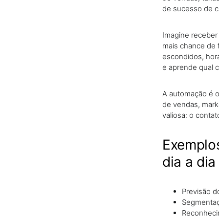
de sucesso de c
Imagine receber
mais chance de f
escondidos, horá
e aprende qual 
A automação é o
de vendas, marke
valiosa: o conta
Exemplos
dia a dia
Previsão d
Segmentaçã
Reconhecim