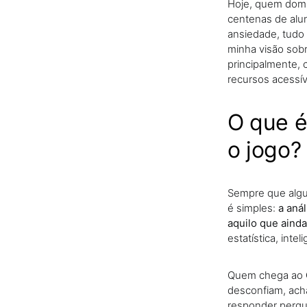
Hoje, quem domi
centenas de alu
ansiedade, tudo 
minha visão sob
principalmente,
recursos acessí
O que é
o jogo?
Sempre que algu
é simples:
a aná
aquilo que aind
estatística, inte
Quem chega ao
desconfiam, acha
responder pergu