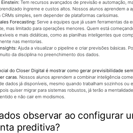
 Einstein:
Tem recursos avançados de previsão e automação, m
prendizado íngreme e custos altos. Nossos alunos aprendem a ap
CRMs simples, sem depender de plataformas caríssimas.
les Forecasting:
Serve a equipes que já usam ferramentas da 
te, mas limitado para operações menores. Quem está começando
exíveis e mais didáticas, como as planilhas inteligentes que comp
ente nas mentorias.
Insights:
Ajuda a visualizar o pipeline e criar previsões básicas. 
uito da disciplina no preenchimento dos dados.
ncial do Closer Digital é mostrar como gerar previsibilidade s
er caras
. Nossos alunos aprendem a combinar inteligência comerc
a de dados já disponíveis, mesmo quando trabalham sozinhos ou 
pois quiser migrar para sistemas robustos, já terão a mentalidade
z sentido e não cair em modismos.
ados observar ao configurar 
nta preditiva?